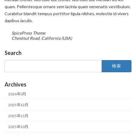
quam. Pellentesque ornare sem lacinia quam venenatis vestibulum.
Curabitur blandit tempus porttitor ligula nibhes, molestie id vivers
dapibus iaculis.
SpicePress Theme
Chestnut Road, California (USA)
Search
検
索:
Archives
2026年3月
2025年12月
2025年11月
2025年10月