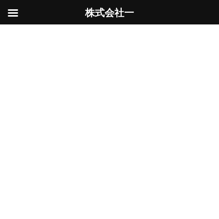
株式会社一
コ
ナ
ン
ビ
アクセス
テ
ゲ
ン
ー
ツ
シ
へ
ョ
ス
ン
HOME
アクセス
キ
に
ッ
移
本社
プ
動
〒354-0013
埼玉県富士見市水谷東三丁目２４番６号
経理部
〒354-0011