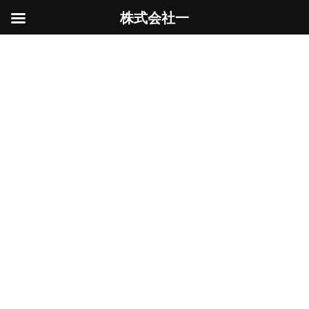
株式会社一
コ
ナ
ン
ビ
解体工事
テ
ゲ
ン
ー
ツ
シ
へ
ョ
ス
ン
HOME
解体工事
キ
に
ッ
移
プ
動
西東京市・店舗解体（一部切り離しあ
Uncategorized
り）
2026年3月20日
今回行った工事は店舗解体工事（鉄骨造）で２
棟解体及び庭整備 そのうち１棟は一部解体のた
め、切り離し工事を行いました。 左側店舗の解
体と右側の平屋部分の店舗解体です。 鉄骨造で
ある程度まで手こわし（搬入路が狭いため、大
型機 […]