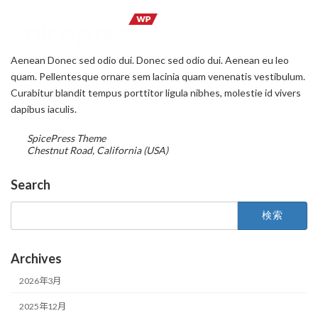
Aenean Donec sed odio dui. Donec sed odio dui. Aenean eu leo
quam. Pellentesque ornare sem lacinia quam venenatis vestibulum.
Curabitur blandit tempus porttitor ligula nibhes, molestie id vivers
dapibus iaculis.
SpicePress Theme
Chestnut Road, California (USA)
Search
検
索:
Archives
2026年3月
2025年12月