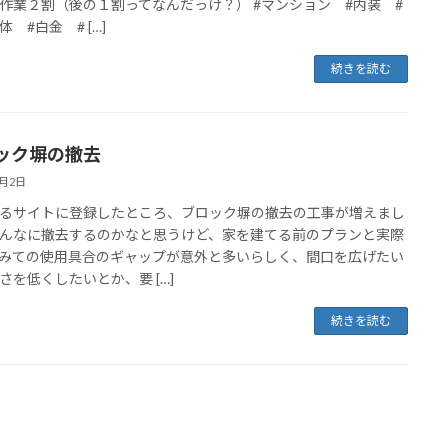
作業２割（後の１割ってなんだっけ？） #マンション #内装 #
 #白金 # […]
続きを読む
ック塀の撤去
2月2日
るサイトに登録したところ、ブロック塀の撤去の工事が増えまし
んなに撤去するのかなと思うけど、家を建てる前のプランと実際
みての使用具合のギャップが意外と多いらしく、間口を広げたい
さを低くしたいとか、要 […]
続きを読む