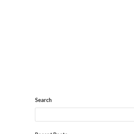
Search
検
索: