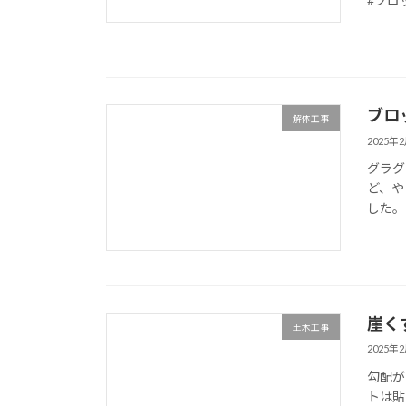
#ブロッ
ブロ
解体工事
2025年
グラグ
ど、や
した。
崖く
土木工事
2025年
勾配が
トは貼