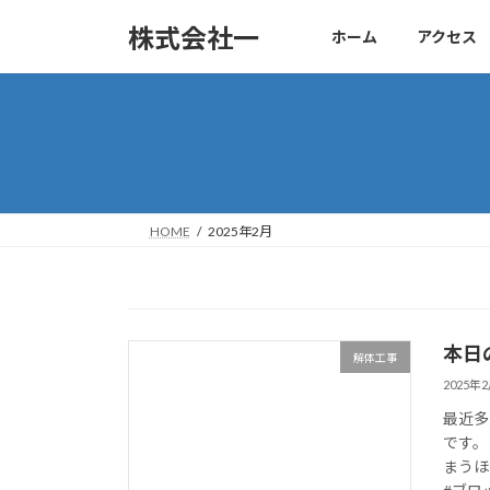
コ
ナ
株式会社一
ホーム
アクセス
ン
ビ
テ
ゲ
ン
ー
ツ
シ
へ
ョ
ス
ン
キ
に
ッ
移
HOME
2025年2月
プ
動
本日
解体工事
2025年
最近多
です。
まうほ