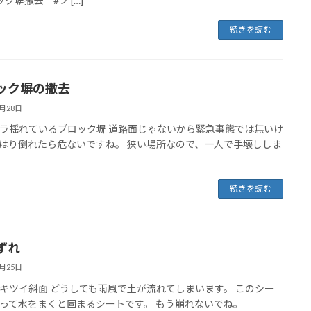
ク塀撤去 #ブ […]
続きを読む
ック塀の撤去
2月28日
ラ揺れているブロック塀 道路面じゃないから緊急事態では無いけ
はり倒れたら危ないですね。 狭い場所なので、一人で手壊ししま
続きを読む
ずれ
2月25日
キツイ斜面 どうしても雨風で土が流れてしまいます。 このシー
って水をまくと固まるシートです。 もう崩れないでね。