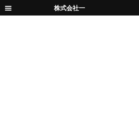
株式会社一
コ
ナ
ン
ビ
2025年7月
テ
ゲ
ン
ー
ツ
シ
へ
ョ
ス
ン
HOME
2025年7月
キ
に
ッ
移
プ
動
大体埋まっています（個人の見解です）
土木工事
2025年7月26日
駐車場を広げるため、庭の植栽を堀っていると
何やらスコップに当たる。 手で土を掻いてみる
とそこにはタイルがある...大体掘ると何か埋ま
っているものです
（筆者の
勝手な見解ですが・・） 斫り […]
続きを読む