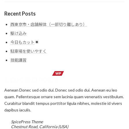
Recent Posts
西東京市・店舗解体（一部切り離しあり）
駆け込み
今日もカット
駐車場を使いやすく
技能講習
Aenean Donec sed odio dui. Donec sed odio dui. Aenean eu leo
quam. Pellentesque ornare sem lacinia quam venenatis vestibulum.
Curabitur blandit tempus porttitor ligula nibhes, molestie id vivers
dapibus iaculis.
SpicePress Theme
Chestnut Road, California (USA)