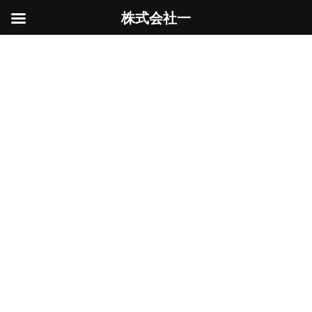
株式会社一
コ
ナ
ン
ビ
土木工事
テ
ゲ
ン
ー
ツ
シ
へ
ョ
ス
ン
HOME
土木工事
キ
に
ッ
移
プ
動
駆け込み
土木工事
2025年12月23日
年明けから現場が重なってしまい、収集つかな
い状態になってしまいました。そこで少しでも
前倒ししたく、急いで商品を取り寄せて施工し
ました。1日で仕上げるにはシンドかっ
た・・・ フェンスを設置するにあたり、先に基
礎ブロックを設 […]
続きを読む