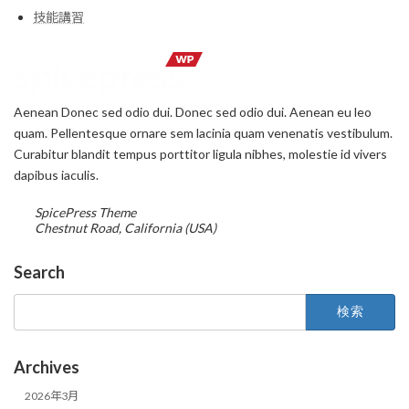
技能講習
Aenean Donec sed odio dui. Donec sed odio dui. Aenean eu leo
quam. Pellentesque ornare sem lacinia quam venenatis vestibulum.
Curabitur blandit tempus porttitor ligula nibhes, molestie id vivers
dapibus iaculis.
SpicePress Theme
Chestnut Road, California (USA)
Search
検
索:
Archives
2026年3月