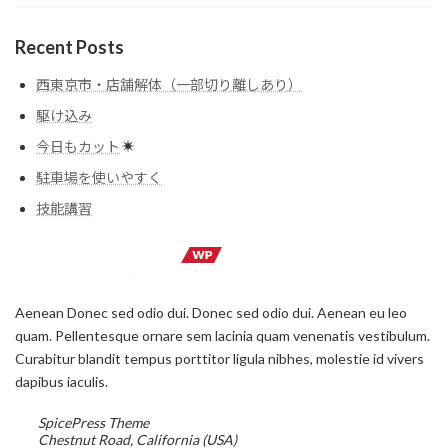
Recent Posts
西東京市・店舗解体（一部切り離しあり）
駆け込み
今日もカット
駐車場を使いやすく
技能講習
Aenean Donec sed odio dui. Donec sed odio dui. Aenean eu leo
quam. Pellentesque ornare sem lacinia quam venenatis vestibulum.
Curabitur blandit tempus porttitor ligula nibhes, molestie id vivers
dapibus iaculis.
SpicePress Theme
Chestnut Road, California (USA)