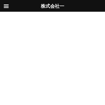
株式会社一
コ
ナ
ン
ビ
2025年12月
テ
ゲ
ン
ー
ツ
シ
へ
ョ
ス
ン
HOME
2025年12月
キ
に
ッ
移
プ
動
駆け込み
土木工事
2025年12月23日
年明けから現場が重なってしまい、収集つかな
い状態になってしまいました。そこで少しでも
前倒ししたく、急いで商品を取り寄せて施工し
ました。1日で仕上げるにはシンドかっ
た・・・ フェンスを設置するにあたり、先に基
礎ブロックを設 […]
続きを読む