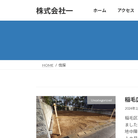
コ
ナ
株式会社一
ホーム
アクセス
ン
ビ
テ
ゲ
ン
ー
ツ
シ
へ
ョ
ス
ン
キ
に
ッ
移
HOME
伐採
プ
動
稲毛
Uncategorized
2024年
稲毛区
ました
地中障