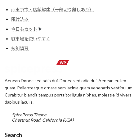
西東京市・店舗解体（一部切り離しあり）
駆け込み
今日もカット
駐車場を使いやすく
技能講習
Aenean Donec sed odio dui. Donec sed odio dui. Aenean eu leo
quam. Pellentesque ornare sem lacinia quam venenatis vestibulum.
Curabitur blandit tempus porttitor ligula nibhes, molestie id vivers
dapibus iaculis.
SpicePress Theme
Chestnut Road, California (USA)
Search