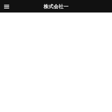
株式会社一
コ
ナ
ン
ビ
Uncategorized
テ
ゲ
ン
ー
ツ
シ
へ
ョ
ス
ン
HOME
Uncategorized
物置の土台
キ
に
ッ
移
物置の土台
プ
動
最
2024年9月16日
2024年9月16日
君山 勝昭
終
更
物置を置くための土間を設置できるかとの問い合わせがあった。
新
日
時
3M×4M×5CM厚の土間を設置した
:
Uncategorized
、
土木工事
カテゴリー
エクステリア
土木
土間
物置
タグ