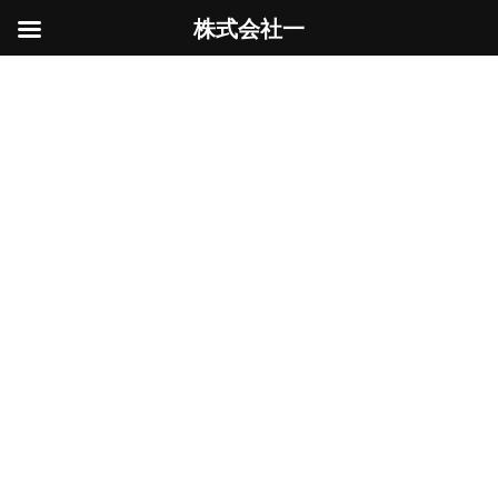
株式会社一
コ
ナ
ン
ビ
資格
テ
ゲ
ン
ー
ツ
シ
へ
ョ
ス
ン
HOME
資格
キ
に
ッ
移
プ
動
技能講習
土木工事
2025年10月12日
今回は（酸素欠乏・硫化水素危険作業主任者）
の技能講習に来ています。特別教育は受けたよ
うな記憶が有るような無いような・・・と言う
程度の知識と記憶を改めて復習しようと受けに
きました。 大体こう言った講習会を受けに来る
とあるあ […]
続きを読む