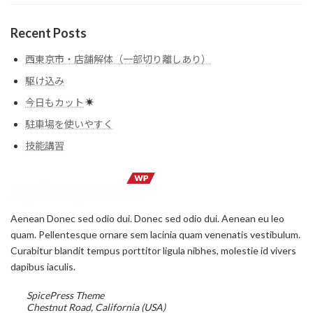
Recent Posts
西東京市・店舗解体（一部切り離しあり）
駆け込み
今日もカット
駐車場を使いやすく
技能講習
Aenean Donec sed odio dui. Donec sed odio dui. Aenean eu leo
quam. Pellentesque ornare sem lacinia quam venenatis vestibulum.
Curabitur blandit tempus porttitor ligula nibhes, molestie id vivers
dapibus iaculis.
SpicePress Theme
Chestnut Road, California (USA)