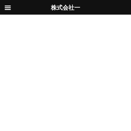
株式会社一
コ
ナ
ン
ビ
不法投棄
テ
ゲ
ン
ー
ツ
シ
へ
ョ
ス
ン
HOME
不法投棄
キ
に
ッ
移
プ
動
地中障害物発見
Uncategorized
2025年9月20日
三鷹市解体工事現場で、地中障害物が出てきま
した。お隣の敷地まで続いて埋まっています。
お隣さんの話だっとこの辺り一体を建売で販売
した場所らしいので、元々建っていた建物をそ
のまま埋めた様です。
続きを読む