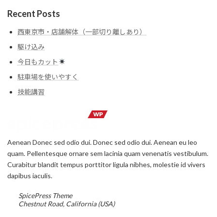
Recent Posts
西東京市・店舗解体（一部切り離しあり）
駆け込み
今日もカット
駐車場を使いやすく
技能講習
Aenean Donec sed odio dui. Donec sed odio dui. Aenean eu leo
quam. Pellentesque ornare sem lacinia quam venenatis vestibulum.
Curabitur blandit tempus porttitor ligula nibhes, molestie id vivers
dapibus iaculis.
SpicePress Theme
Chestnut Road, California (USA)