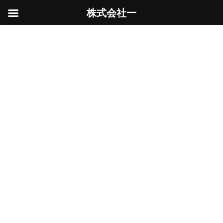
株式会社一
コ
ナ
ン
ビ
保育園
テ
ゲ
ン
ー
ツ
シ
へ
ョ
ス
ン
HOME
保育園
キ
に
ッ
移
プ
動
維持管理
公共施設改修工事
2024年9月21日
以前建てた支柱（保育所の園庭に日除け用に遮
光ネットを張りたいとの要望で、それを設置出
来るような支柱を設けたいという事から施工し
たもの。）が大分錆びてきたので、再塗装を行
いました。
続きを読む