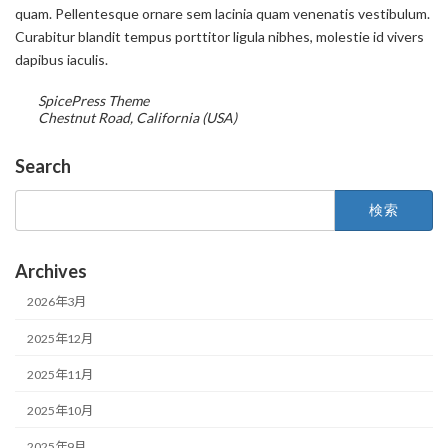
quam. Pellentesque ornare sem lacinia quam venenatis vestibulum.
Curabitur blandit tempus porttitor ligula nibhes, molestie id vivers
dapibus iaculis.
SpicePress Theme
Chestnut Road, California (USA)
Search
検
索:
Archives
2026年3月
2025年12月
2025年11月
2025年10月
2025年9月