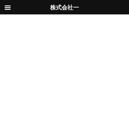
株式会社一
コ
ナ
ン
ビ
土木
テ
ゲ
ン
ー
ツ
シ
へ
ョ
ス
ン
HOME
土木
キ
に
ッ
移
プ
動
駆け込み
土木工事
2025年12月23日
年明けから現場が重なってしまい、収集つかな
い状態になってしまいました。そこで少しでも
前倒ししたく、急いで商品を取り寄せて施工し
ました。1日で仕上げるにはシンドかっ
た・・・ フェンスを設置するにあたり、先に基
礎ブロックを設 […]
続きを読む