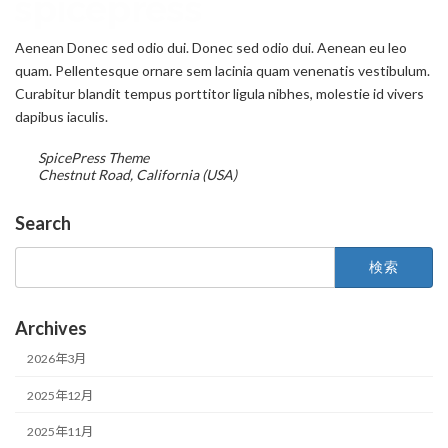
Aenean Donec sed odio dui. Donec sed odio dui. Aenean eu leo
quam. Pellentesque ornare sem lacinia quam venenatis vestibulum.
Curabitur blandit tempus porttitor ligula nibhes, molestie id vivers
dapibus iaculis.
SpicePress Theme
Chestnut Road, California (USA)
Search
検
索:
Archives
2026年3月
2025年12月
2025年11月