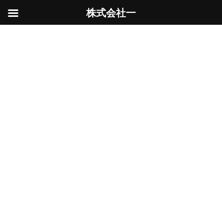
株式会社一
コ
ナ
ン
ビ
地中障害
テ
ゲ
ン
ー
ツ
シ
へ
ョ
ス
ン
HOME
地中障害
キ
に
ッ
移
プ
動
地中障害発生！（杭・埋設物・撤去工
木造解体
事）
2024年2月23日
アパートの建っていた地中にコンクリート杭が
発見されました。
続きを読む
廃材処分作業
木造解体