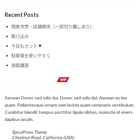
Recent Posts
西東京市・店舗解体（一部切り離しあり）
駆け込み
今日もカット
駐車場を使いやすく
技能講習
Aenean Donec sed odio dui. Donec sed odio dui. Aenean eu leo
quam. Pellentesque ornare sem lacinia quam venenatis vestibulum.
Curabitur blandit tempus porttitor ligula nibhes, molestie id vivers
dapibus iaculis.
SpicePress Theme
Chestnut Road, California (USA)