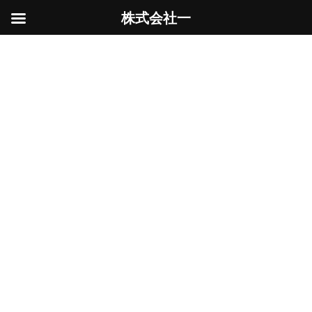
株式会社一
コ
ナ
ン
ビ
寺
テ
ゲ
ン
ー
ツ
シ
へ
ョ
ス
ン
HOME
寺
キ
に
ッ
移
プ
動
解体とは☆
解体工事
2025年4月17日
本日は、とあるお寺の建て替えの打ち合わせに
参加。古い建物で梁材・柱材など、今新たに造
るには木材を仕入れる事すら難しい材料を使い
回して新たな骨組みに活かす建て替えの工事に
たちあいました。昔は解体工事中に柱や梁材も
大工が買い […]
続きを読む