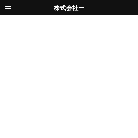
株式会社一
コ
ナ
ン
ビ
車庫
テ
ゲ
ン
ー
ツ
シ
へ
ョ
ス
ン
HOME
車庫
キ
に
ッ
移
プ
動
ブロック塀の一部撤去
Uncategorized
2025年9月13日
本日の作業は（も!?）ブロック塀の一部撤去と
補修工事 最近は自家用車も3ナンバーばかりで
車幅も広がり、既存のガレージだと出入りが難
しくなったと言うご意見を多々頂くようになり
ました。 一部のみの改修を行う業者がなかなか
見つ […]
続きを読む