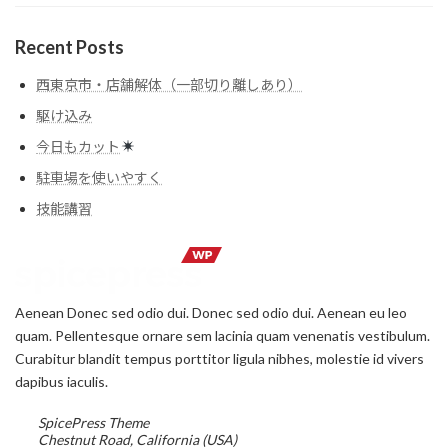
Recent Posts
西東京市・店舗解体（一部切り離しあり）
駆け込み
今日もカット
駐車場を使いやすく
技能講習
Aenean Donec sed odio dui. Donec sed odio dui. Aenean eu leo
quam. Pellentesque ornare sem lacinia quam venenatis vestibulum.
Curabitur blandit tempus porttitor ligula nibhes, molestie id vivers
dapibus iaculis.
SpicePress Theme
Chestnut Road, California (USA)