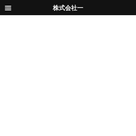
株式会社一
コ
ナ
ン
ビ
駐車場
テ
ゲ
ン
ー
ツ
シ
へ
ョ
ス
ン
HOME
駐車場
キ
に
ッ
移
プ
動
駐車場を使いやすく
Uncategorized
2025年10月31日
今回はこのブロック塀の門柱部分の撤去
うち
のトラックでわかるように車の出し入れ時に邪
魔のようで、その１列のみの撤去となります。
（外してしまったのでわかり辛いけど、アルミ
門扉も撤去しました） 撤去後はモルタルで補修
を […]
続きを読む