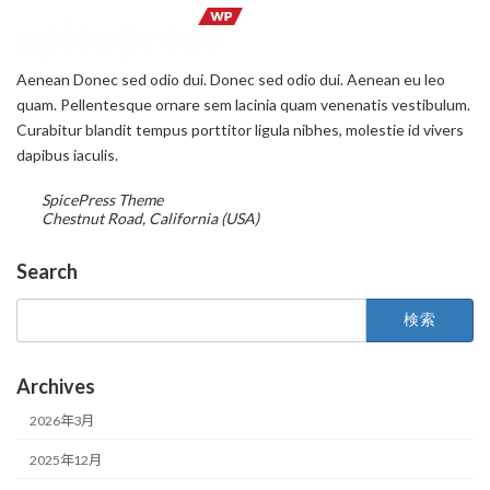
Aenean Donec sed odio dui. Donec sed odio dui. Aenean eu leo
quam. Pellentesque ornare sem lacinia quam venenatis vestibulum.
Curabitur blandit tempus porttitor ligula nibhes, molestie id vivers
dapibus iaculis.
SpicePress Theme
Chestnut Road, California (USA)
Search
検
索:
Archives
2026年3月
2025年12月